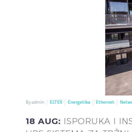
By admin
ELTEX
Energetika
Ethernet
Netwo
18 AUG:
ISPORUKA I I