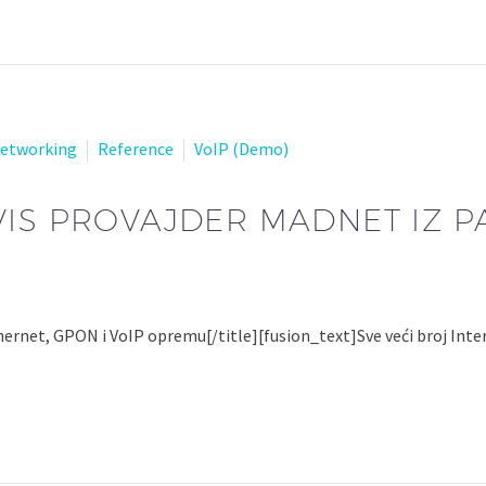
etworking
Reference
VoIP (Demo)
VIS PROVAJDER MADNET IZ P
hernet, GPON i VoIP opremu[/title][fusion_text]Sve veći broj Inte