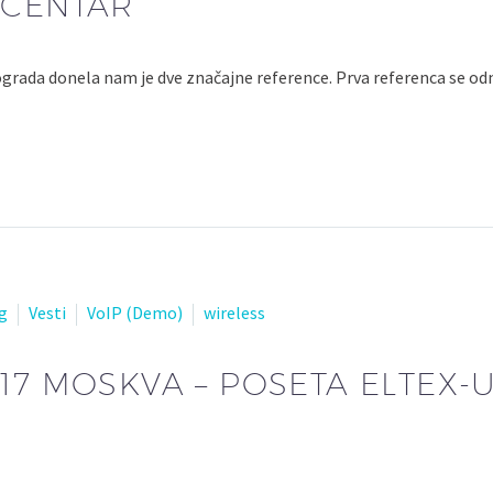
 CENTAR
grada donela nam je dve značajne reference. Prva referenca se o
g
Vesti
VoIP (Demo)
wireless
17 MOSKVA – POSETA ELTEX-U