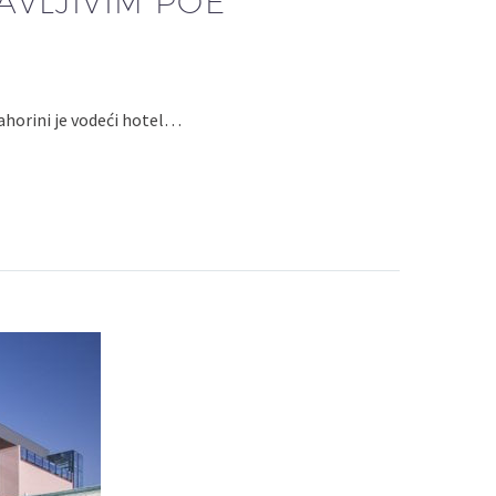
VLJIVIM POE
horini je vodeći hotel…