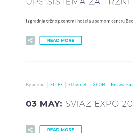
UPS SISTEMA ZA TRŽNI
Izgradnja tržnog centra i hotela u samom centru Beo
READ MORE
By admin
ELTEX
Ethernet
GPON
Networkin
03 MAY:
SVIAZ EXPO 20
READ MORE