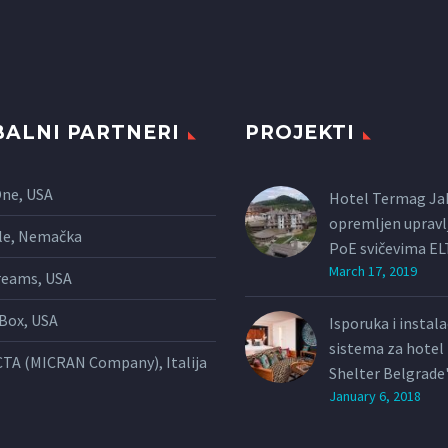
ALNI PARTNERI
PROJEKTI
One, USA
Hotel Termag Ja
opremljen upravl
le, Nemačka
PoE svičevima E
March 17, 2019
reams, USA
Box, USA
Isporuka i instal
sistema za hote
TA (MICRAN Company), Italija
Shelter Belgrade
January 6, 2018