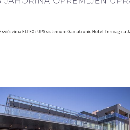
 JAHORINA OPREMLJEN UPRA
E svičevima ELTEX i UPS sistemom Gamatronic Hotel Termag na Ja