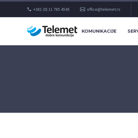
+381 (0) 11 785 4545
office@telemet.rs
KOMUNIKACIJE
SERV