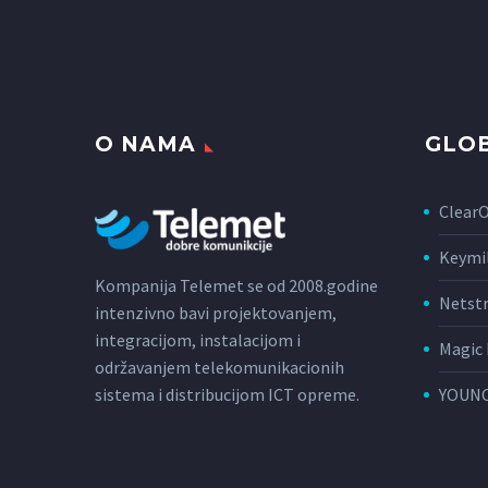
O NAMA
GLOB
Clear
Keymi
Kompanija Telemet se od 2008.godine
Netst
intenzivno bavi projektovanjem,
integracijom, instalacijom i
Magic 
održavanjem telekomunikacionih
sistema i distribucijom ICT opreme.
YOUNC