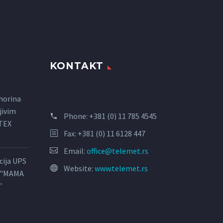
KONTAKT
horina
jivim
Phone:
+381 (0) 11 785 4545
LTEX
Fax: +381 (0) 11 6128 447
Email:
office@telemet.rs
acija UPS
Website:
www.telemet.rs
l "MAMA
"