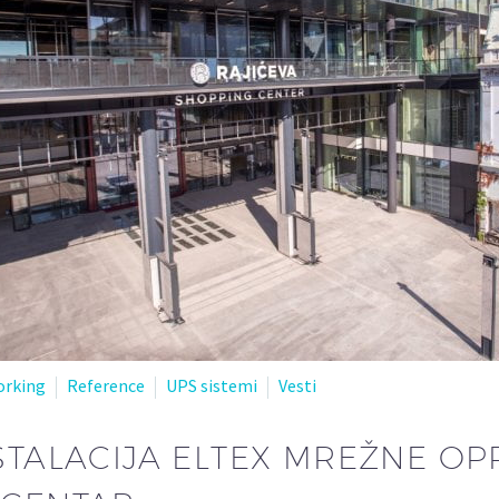
rking
Reference
UPS sistemi
Vesti
NSTALACIJA ELTEX MREŽNE O