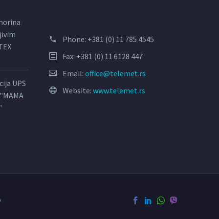
horina
jivim
Phone:
+381 (0) 11 785 4545
LTEX
Fax: +381 (0) 11 6128 447
Email:
office@telemet.rs
acija UPS
Website:
www.telemet.rs
l "MAMA
"
o