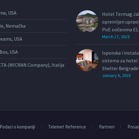
One, USA
Hotel Termag Ja
opremljen upravl
le, Nemačka
PoE svičevima E
March 17, 2019
reams, USA
Box, USA
Isporuka i instal
sistema za hote
TA (MICRAN Company), Italija
Shelter Belgrade
January 6, 2018
Podaci o kompaniji
Telemet Reference
Partneri
Posa