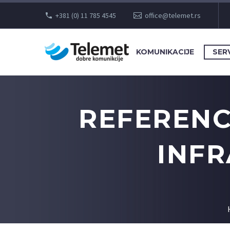
+381 (0) 11 785 4545
office@telemet.rs
KOMUNIKACIJE
SERV
REFERENC
INFR