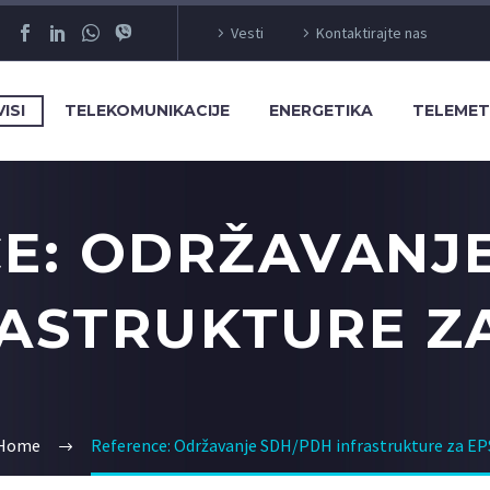
Vesti
Kontaktirajte nas
ISI
TELEKOMUNIKACIJE
ENERGETIKA
TELEMET
E: ODRŽAVANJ
ASTRUKTURE Z
Home
Reference: Održavanje SDH/PDH infrastrukture za EP