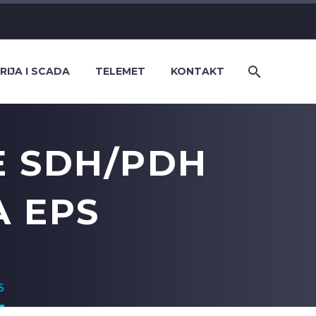
RIJA I SCADA
TELEMET
KONTAKT
E SDH/PDH
A EPS
S