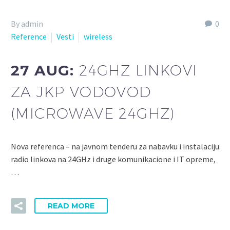
By admin
0
Reference
Vesti
wireless
27 AUG:
24GHZ LINKOVI
ZA JKP VODOVOD
(MICROWAVE 24GHZ)
Nova referenca – na javnom tenderu za nabavku i instalaciju
radio linkova na 24GHz i druge komunikacione i IT opreme,
…
READ MORE