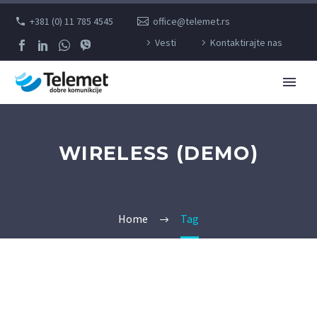
+381 (0) 11 785 4545
office@telemet.rs
Vesti
Kontaktirajte nas
WIRELESS (DEMO)
Home
Tag